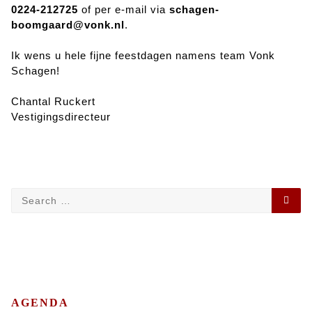
0224-212725
of per e-mail via
schagen-
boomgaard@vonk.nl
.
Ik wens u hele fijne feestdagen namens team Vonk
Schagen!
Chantal Ruckert
Vestigingsdirecteur
Search
SEA
for:
AGENDA